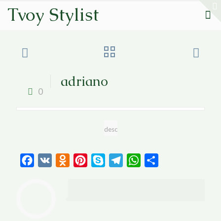
Tvoy Stylist
adriano
0
desc
Facebook
VK
Odnoklassniki
Pinterest
Skype
Telegram
WhatsApp
Отправить