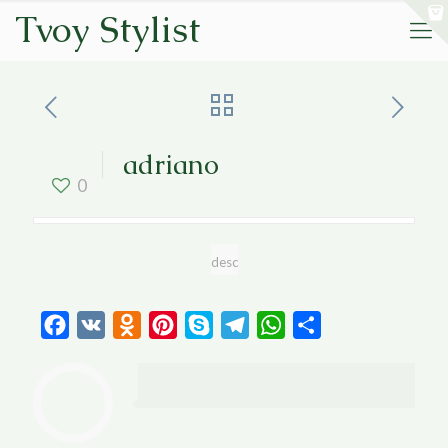
Tvoy Stylist
adriano
0
desc
Facebook
VK
Odnoklassniki
Pinterest
Skype
Telegram
WhatsApp
Отправить