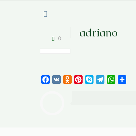
adriano
0
Facebook
VK
Odnoklassniki
Pinterest
Skype
Telegram
WhatsAp
Отп