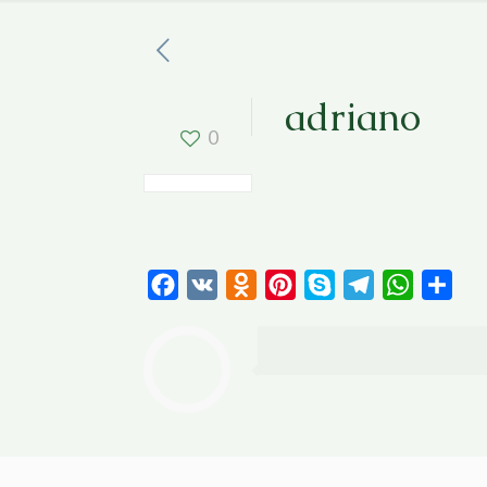
adriano
0
Facebook
VK
Odnoklassniki
Pinterest
Skype
Telegram
WhatsAp
Отп