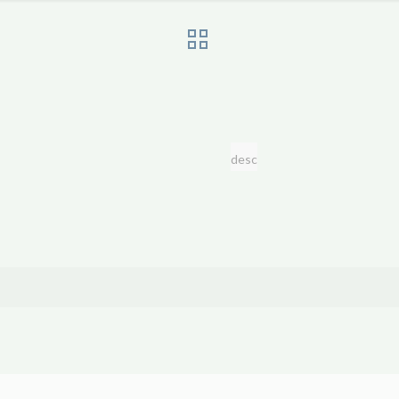
desc
p
равить