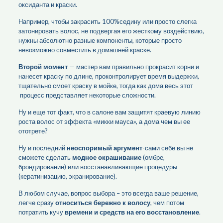
оксиданта и краски.
Например, чтобы закрасить 100%седину или просто слегка
затонировать волос, не подвергая его жесткому воздействию,
нужны абсолютно разные компоненты, которые просто
невозможно совместить в домашней краске.
Второй момент
— мастер вам правильно прокрасит корни и
нанесет краску по длине, проконтролирует время выдержки,
тщательно смоет краску в мойке, тогда как дома весь этот
процесс представляет некоторые сложности.
Ну и еще тот факт, что в салоне вам защитят краевую линию
роста волос от эффекта «микки мауса», а дома чем вы ее
ототрете?
Ну и последний
неоспоримый аргумент
-сами себе вы не
сможете сделать
модное окрашивание
(омбре,
брондирование) или восстанавливающие процедуры
(кератинизацию, экранирование).
В любом случае, вопрос выбора – это всегда ваше решение,
легче сразу
относиться бережно к волосу
, чем потом
потратить кучу
времени и средств на его восстановление
.