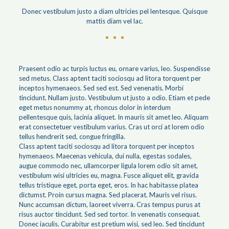
Donec vestibulum justo a diam ultricies pel lentesque. Quisque
mattis diam vel lac.
Praesent odio ac turpis luctus eu, ornare varius, leo. Suspendisse
sed metus. Class aptent taciti sociosqu ad litora torquent per
inceptos hymenaeos. Sed sed est. Sed venenatis. Morbi
tincidunt. Nullam justo. Vestibulum ut justo a odio. Etiam et pede
eget metus nonummy at, rhoncus dolor in interdum
pellentesque quis, lacinia aliquet. In mauris sit amet leo. Aliquam
erat consectetuer vestibulum varius. Cras ut orci at lorem odio
tellus hendrerit sed, congue fringilla.
Class aptent taciti sociosqu ad litora torquent per inceptos
hymenaeos. Maecenas vehicula, dui nulla, egestas sodales,
augue commodo nec, ullamcorper ligula lorem odio sit amet,
vestibulum wisi ultricies eu, magna. Fusce aliquet elit, gravida
tellus tristique eget, porta eget, eros. In hac habitasse platea
dictumst. Proin cursus magna. Sed placerat. Mauris vel risus.
Nunc accumsan dictum, laoreet viverra. Cras tempus purus at
risus auctor tincidunt. Sed sed tortor. In venenatis consequat.
Donec iaculis. Curabitur est pretium wisi, sed leo. Sed tincidunt